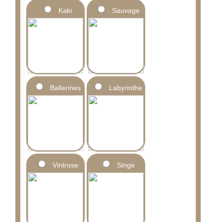
Kaki
Sauvage
Ballerines
Labyrinthe
Vintrose
Singe