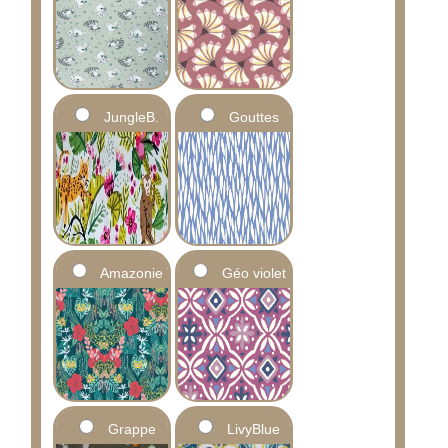
JungleB.
Gouttes
Amazonie
Géo violet
Grappe
LivyBlue