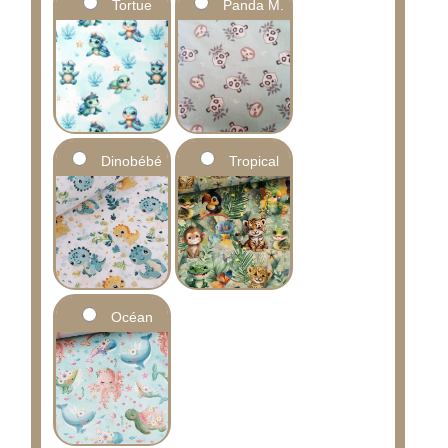
Tortue
Panda M.
Dinobébé
Tropical
Océan