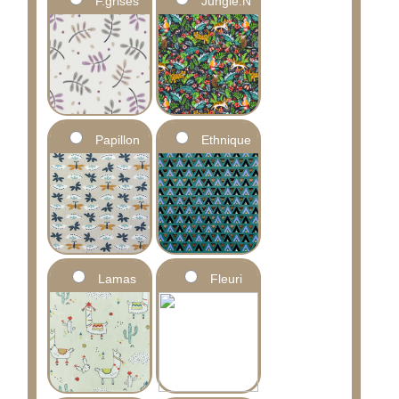
F.grises
Jungle.N
Papillon
Ethnique
Lamas
Fleuri