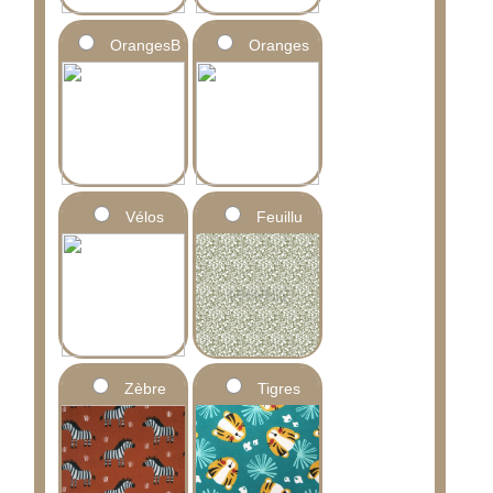
OrangesB
Oranges
Vélos
Feuillu
Zèbre
Tigres