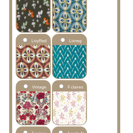
LivyRed
Lixneg
Vintage
F.claires