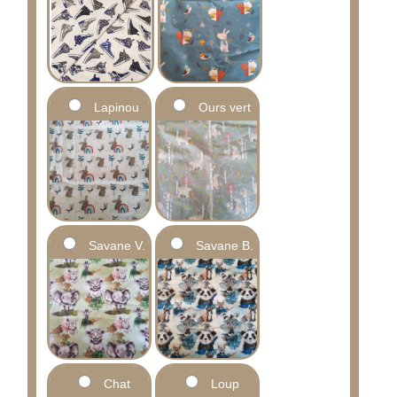
Lapinou
Ours vert
Savane V.
Savane B.
Chat
Loup