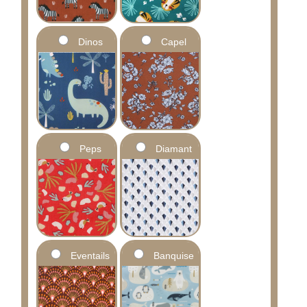
Dinos
Capel
Peps
Diamant
Eventails
Banquise