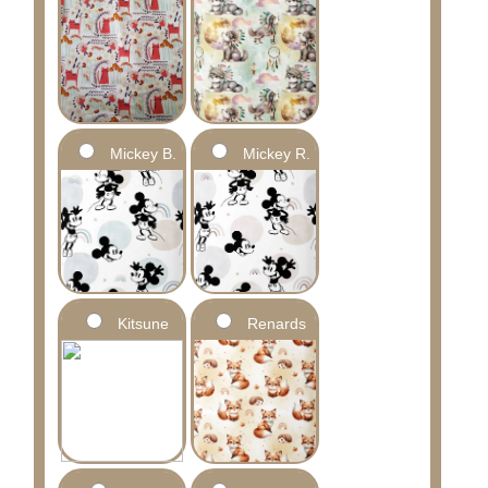
Mickey B.
Mickey R.
Kitsune
Renards