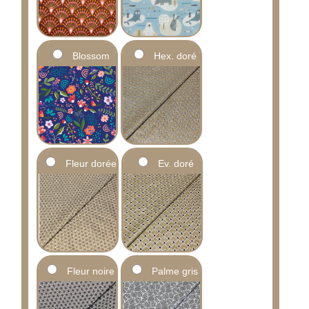
Blossom
Hex. doré
Fleur dorée
Ev. doré
Fleur noire
Palme gris