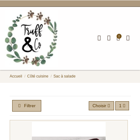
0
Accueil
Côté cuisine
Sac à salade
Sac à salade
Filtrer
Choisir
1