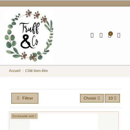
0
Accueil
Côté bien-être
Côté bien-être
Filtrer
Choisir
10
Exclusivité web !